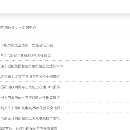
现在的位置：
>
新闻中心
辽宁电力完成全省第一次煤改电交易
油气丨“两桶油”备粮812亿方保供需
速递丨浙能集团超低排放机组占比达到90%
地方动态丨北京市将用五年关停全部煤矿
英国石油收购阿布扎比陆上石油10%股份
葛洲坝与海南政府签署战略合作框架协议
特别关注丨秦山核电站25年保持安全运行
中电建设计的西藏第二大水电站投产发电
5000万吨：长庆油田年油气产量再攀高